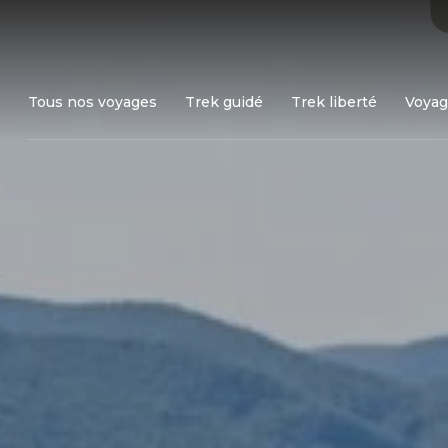
Tous nos voyages
Trek guidé
Trek liberté
Voyag