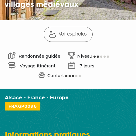
villages médiévaux
Voir les photos
Randonnée guidée
Niveau
Voyage itinérant
7 jours
Confort
Alsace - France - Europe
FRAGP0096
Informations
pratiques