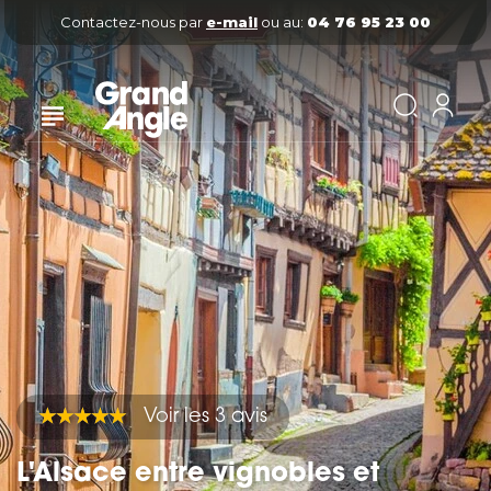
Contactez-nous par
e-mail
ou au:
04 76 95 23 00
Voir les 3 avis
L'Alsace entre vignobles et