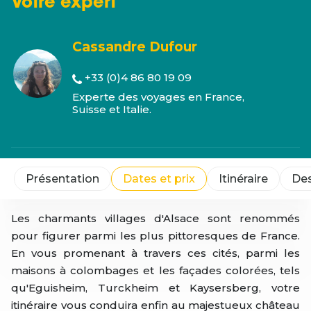
Votre
expert
Cassandre Dufour
+33 (0)4 86 80 19 09
Experte des voyages en France,
Suisse et Italie.
Présentation
Dates et prix
Itinéraire
Des
Les charmants villages d'Alsace sont renommés
pour figurer parmi les plus pittoresques de France.
En vous promenant à travers ces cités, parmi les
maisons à colombages et les façades colorées, tels
qu'Eguisheim, Turckheim et Kaysersberg, votre
itinéraire vous conduira enfin au majestueux château