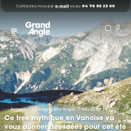
Contactez-nous par
e-mail
ou au:
04 76 95 23 00
Accueil
Le Mag Grand Angle
Récits de l'équipe
Ce trek mythique en Vanoise va
vous donner des idées pour cet été