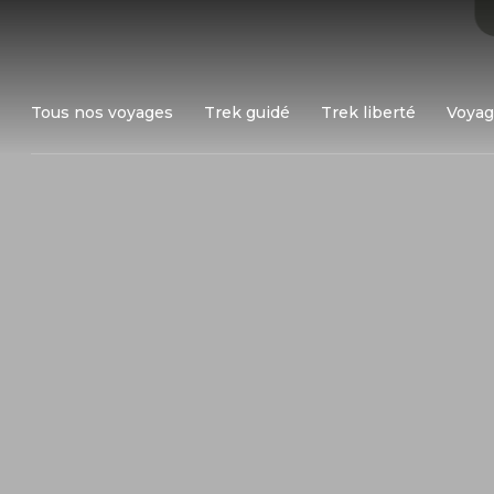
Tous nos voyages
Trek guidé
Trek liberté
Voyag