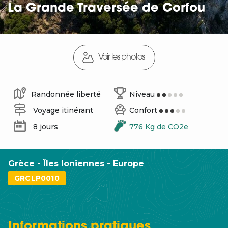
La Grande Traversée de Corfou
Voir les photos
Randonnée liberté
Niveau
Voyage itinérant
Confort
8 jours
776 Kg de CO2e
Grèce - Îles Ioniennes - Europe
GRCLP0010
Informations
pratiques