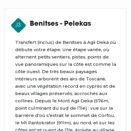
Benitses - Pelekas
J3
Transfert (inclus) de
Benitses
à
Agii
Deka
où
débute votre étape. Une étape variée, où
alternent petits sentiers, pistes, points de
vue panoramiques sur la côte est comme la
côte ouest. De très beaux paysages
intérieurs arborent des airs de Toscane,
avec une végétation record en cyprès et de
beaux villages préservés, accrochés aux
collines.
Depuis le
Mont
Agii
Deka
(576m,
point culminant du sud de l’île) : vue sur la
barrière d’où s’extrait le sommet de Corfou,
le Mt
Pantokrator
(911m), au nord, et sur les
côtes est et ouest de l’île. Arrivée au village