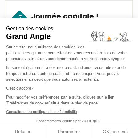
Journée capitale !
J7
Gestion des cookies
Grand Angle
Visite de la capitale de l’île et son
architecture marquée par l’histoire et
Sur ce site, nous utilisons des cookies, ces
l’influence qui ont laissé Byzantins, Vénitiens
petits fichiers qui nous permettent de vous reconnaitre lors de votre
prochaine visite et de vous donner accès à votre espace voyageur.
et même… Français. Dominée par ses
forteresses d'origine vénitienne, la ville de
Ils servent également à des mesures d'audience, vous adresser de
temps à autre du contenu qualitif et communiquer. Vous pouvez
Corfou constitue un exemple architectural
sélectionner ici ceux que vous autorisez à rester ici.
de valeur universelle exceptionnelle, à la
C'est d'accord?
fois par son authenticité et son intégrité.
Pour modifier vos préférences par la suite, cliquez sur le lien
Classée au patrimoine de l’humanité par
'Préférences de cookies' situé dans le pied de page.
l’UNESCO.
Consulter notre politique de confidentialité
Les points forts : L’église consacrée à Saint
Spyridon, protecteur de l’île, le vieux et le
Consentements certifiés par
nouveau fort, datant tous deux du XVIe
Refuser
Paramétrer
OK pour moi
siècle, l'église Antivouniotissa qui abrite le