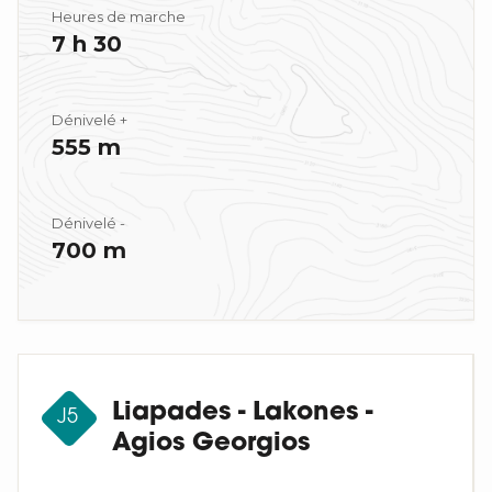
Heures de marche
7 h 30
Dénivelé +
555 m
Dénivelé -
700 m
Liapades - Lakones -
J5
Agios Georgios