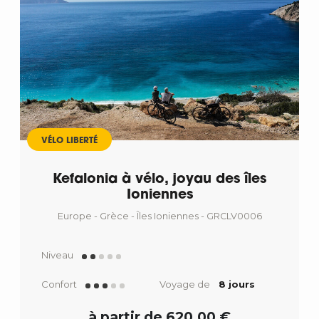
VÉLO LIBERTÉ
Kefalonia à vélo, joyau des îles
Ioniennes
Europe - Grèce - Îles Ioniennes - GRCLV0006
Niveau
Confort
Voyage de
8 jours
à partir de 620,00 €