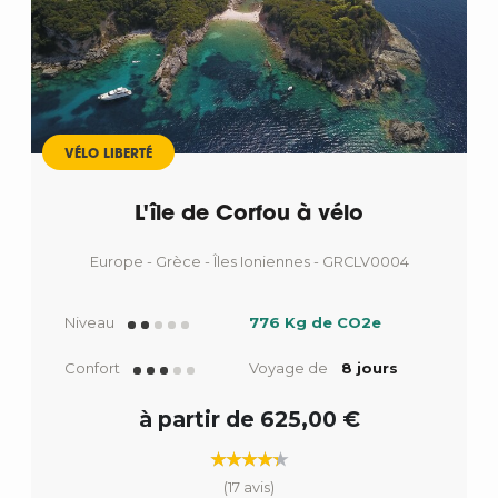
Départ
VÉLO LIBERTÉ
L'île de Corfou à vélo
Europe - Grèce - Îles Ioniennes - GRCLV0004
Niveau
776 Kg de CO2e
Confort
Voyage de
8 jours
à partir de 625,00 €
(17 avis)