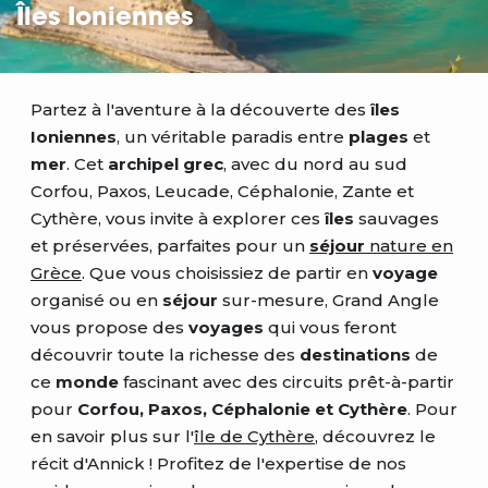
Îles Ioniennes
Partez à l'aventure à la découverte des
îles
Ioniennes
, un véritable paradis entre
plages
et
mer
. Cet
archipel grec
, avec du nord au sud
Corfou, Paxos, Leucade, Céphalonie, Zante et
Cythère, vous invite à explorer ces
îles
sauvages
et préservées, parfaites pour un
séjour
nature en
Grèce
. Que vous choisissiez de partir en
voyage
organisé ou en
séjour
sur-mesure, Grand Angle
vous propose des
voyages
qui vous feront
découvrir toute la richesse des
destinations
de
ce
monde
fascinant avec des circuits prêt-à-partir
pour
Corfou, Paxos, Céphalonie et Cythère
. Pour
en savoir plus sur l'
île de Cythère
, découvrez le
récit d'Annick ! Profitez de l'expertise de nos