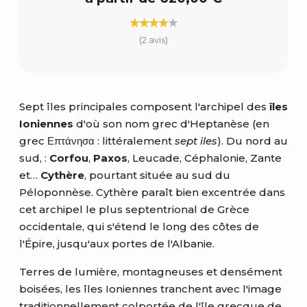
(2 avis)
Sept îles principales composent l'archipel des
îles
Ioniennes
d'où son nom grec d'Heptanèse (en
grec Επτάνησα : littéralement
sept iles
). Du nord au
sud, :
Corfou
,
Paxos
, Leucade, Céphalonie, Zante
et…
Cythère
, pourtant située au sud du
Péloponnèse. Cythère paraît bien excentrée dans
cet archipel le plus septentrional de Grèce
occidentale, qui s'étend le long des côtes de
l'Épire, jusqu'aux portes de l'Albanie.
Terres de lumière, montagneuses et densément
boisées, les îles Ioniennes tranchent avec l'image
traditionnellement colportée de l'île grecque de