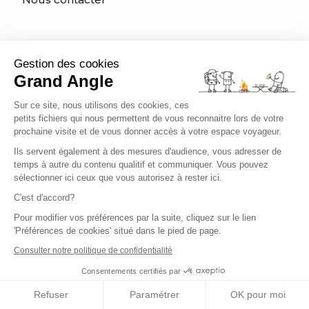
Informations utiles
Gestion des cookies
Grand Angle
Comment s'inscrire ?
Sur ce site, nous utilisons des cookies, ces
Types de voyage
petits fichiers qui nous permettent de vous reconnaitre lors de votre
prochaine visite et de vous donner accès à votre espace voyageur.
Quelle activité pour mon voyage ?
Ils servent également à des mesures d'audience, vous adresser de
temps à autre du contenu qualitif et communiquer. Vous pouvez
Quel est mon niveau?
sélectionner ici ceux que vous autorisez à rester ici.
C'est d'accord?
Charte éthique du voyageur
Pour modifier vos préférences par la suite, cliquez sur le lien
'Préférences de cookies' situé dans le pied de page.
Être bien assuré
Consulter notre politique de confidentialité
Consentements certifiés par
Français
Refuser
Paramétrer
OK pour moi