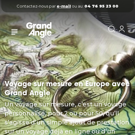
Contactez-nous par
e-mail
ou au:
04 76 95 23 00
Accueil
Voyage sur mesure en Europe avec
Grand Angle
Un voyage sur mesure, c’est un voyage
personnalisé, pour 2 ou pour 50, qu’il
s’agisse d’un simple ajout de prestation
sur un voyage déjà en ligne ou d’un