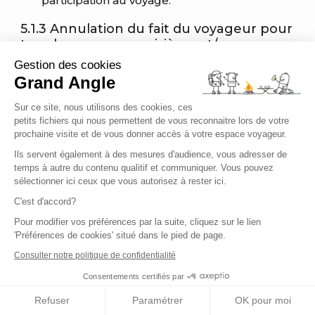
participation au voyage.
5.1.3 Annulation du fait du voyageur pour
tous les voyages croisières et/ou avec
hébergement sur un bateau
Gestion des cookies
Grand Angle
En cas d'annulation de votre voyage, il sera
5.1.3.1
facturé les frais d'annulation/résolution ci-dessous
Sur ce site, nous utilisons des cookies, ces
:
petits fichiers qui nous permettent de vous reconnaitre lors de votre
prochaine visite et de vous donner accès à votre espace voyageur.
Plus de 91 jours avant le départ : 25% du prix
Ils servent également à des mesures d'audience, vous adresser de
total
temps à autre du contenu qualitif et communiquer. Vous pouvez
sélectionner ici ceux que vous autorisez à rester ici.
De 90 à 42 jours : 55% du prix total
C'est d'accord?
De 41 à 30 jours : 75% du prix total
De 29 à 15 jours avant le départ : 90% du prix
Pour modifier vos préférences par la suite, cliquez sur le lien
'Préférences de cookies' situé dans le pied de page.
total
Consulter notre politique de confidentialité
A partir de 14 jours avant le départ ou non
présentation au départ : 100% du prix total
Consentements certifiés par
Refuser
Paramétrer
OK pour moi
En cas d'annulation par un voyageur ayant
5.1.3.2