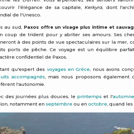
ouvrir l’élégance de sa capitale,
Kerkyra
, dont l'arc
dial de l'Unesco.
us au sud,
Paxos offre un visage plus intime et sauva
un coup de trident pour y abriter ses amours. Ses ch
eront à des points de vue spectaculaires sur la mer, c
its ports de pêche. Ce voyage est un équilibre parfa
actère confidentiel de Paxos.
 tant qu'expert des
voyages en Grèce
, nous avons conç
rcuits accompagnés
, mais nous proposons également 
fèrent l'autonomie.
c des journées plus douces, le
printemps
et l'
automn
gion, notamment en
septembre
ou en
octobre
, quand les