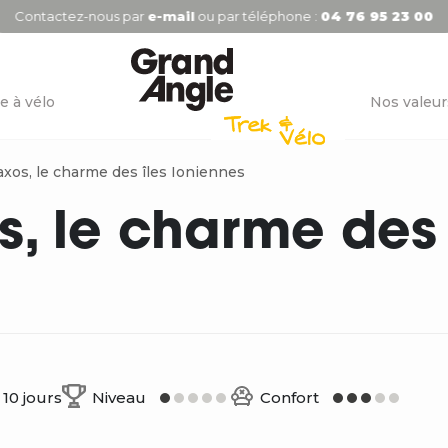
Contactez-nous par
e-mail
ou par téléphone :
04 76 95 23 00
e à vélo
Nos valeur
axos, le charme des îles Ioniennes
s, le charme des
10 jours
Niveau
Confort