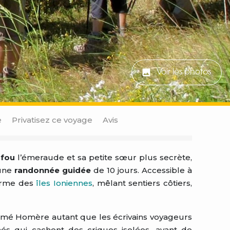
Voir les photos
e
Privatisez ce voyage
Avis
rfou
l’émeraude et sa petite sœur plus secrète,
'une
randonnée guidée
de 10 jours. Accessible à
harme des
îles Ioniennes
, mêlant sentiers côtiers,
charmé Homère autant que les écrivains voyageurs
és qui cachent des criques isolées, avant de