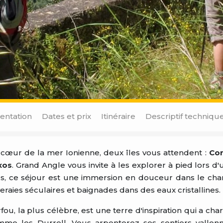
entation
Dates et prix
Itinéraire
Descriptif techniqu
cœur de la mer Ionienne, deux îles vous attendent :
Co
xos
. Grand Angle vous invite à les explorer à pied lors d
s, ce séjour est une immersion en douceur dans le c
veraies séculaires et baignades dans des eaux cristallines.
fou, la plus célèbre, est une terre d'inspiration qui a 
me les Durrell. Vous arpenterez ses sentiers vallonn