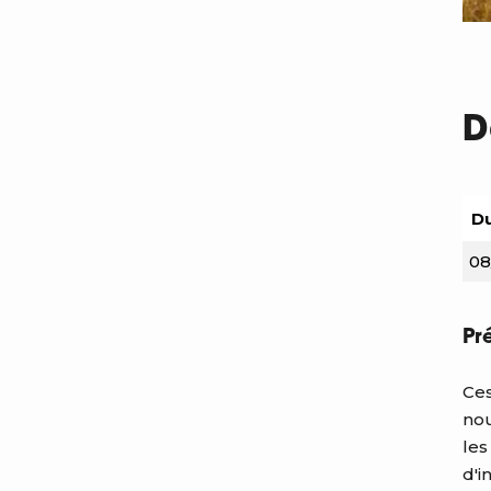
D
Du
08
Pr
Ces
nou
les
d'i