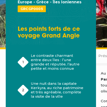
Europe - Grèce - Îles Ioniennes
GRCGP0005
Les points forts de ce
voyage
Grand Angle
Le contraste charmant
Prés
entre deux îles : l’une
grande et réputée, l’autre
petite et moins connue
Au 
Pa
Une nuit dans la capitale
tou
Kerkyra, au riche patrimoine
oli
et très agréable, complète
la visite de la ville
Cor
com