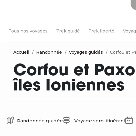
Tous nos voyages
Trek guidé
Trek liberté
Voyag
Accueil
Randonnée
Voyages guidés
Corfou et P
Corfou et Paxo
îles Ioniennes
Randonnée guidée
Voyage semi-itinérant