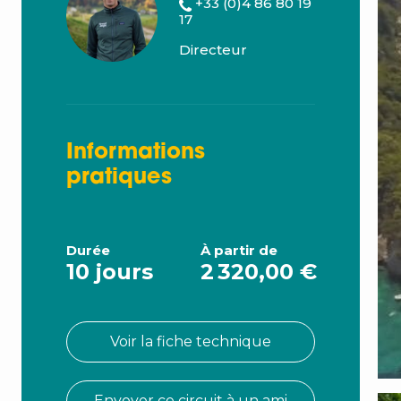
+33 (0)4 86 80 19
17
Directeur
Informations
pratiques
Durée
À partir de
10 jours
2 320,00 €
Voir la fiche technique
Envoyer ce circuit à un ami