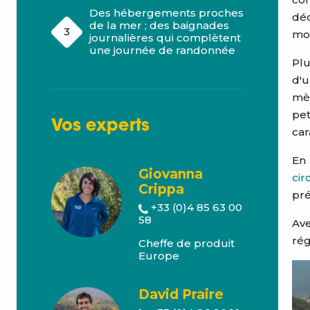
Des hébergements proches
déc
de la mer ; des baignades
mon
journalières qui complètent
une journée de randonnée
Pl
d'
mèn
pet
Vos
experts
car
En
Giovanna
ci
Crippa
pré
+33 (0)4 85 63 00
58
Ave
ré
Cheffe de produit
Europe
David Praire