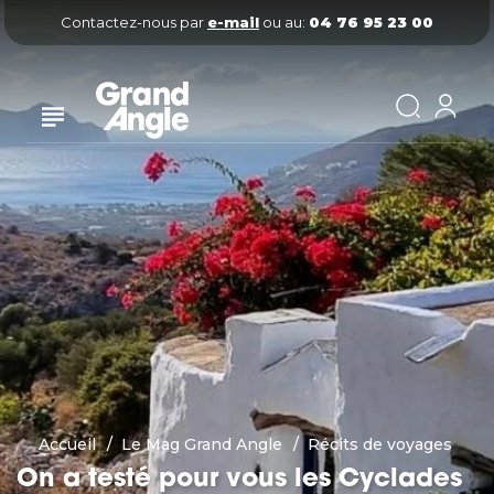
Contactez-nous par
e-mail
ou au:
04 76 95 23 00
Accueil
Le Mag Grand Angle
Récits de voyages
On a testé pour vous les Cyclades