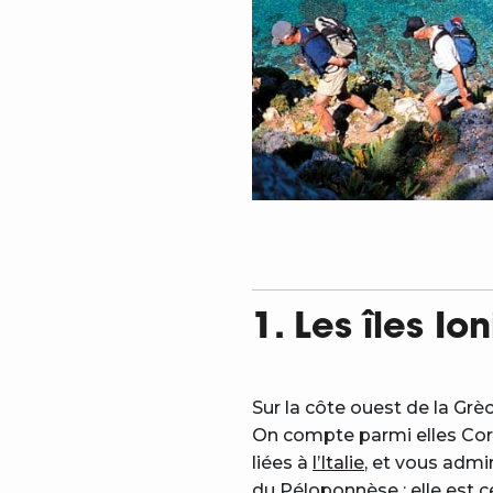
1. Les îles Io
Sur la côte ouest de la Grè
On compte parmi elles Corf
liées à
l’Italie
, et vous admir
du Péloponnèse ; elle est c