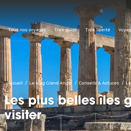
Tous nos voyages
Trek guidé
Trek liberté
Voyag
Accueil
Le Mag Grand Angle
Conseils & Astuces
Le
Les plus belles îles
visiter