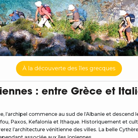
À la découverte des îles grecques
niennes : entre Grèce et Ital
ce, l’archipel commence au sud de l’Albanie et descend le
ou, Paxos, Kefalonia et Ithaque. Historiquement et cultu
erez l’architecture vénitienne des villes. La belle Cythèr
ependant associée aux îles ioniennes.