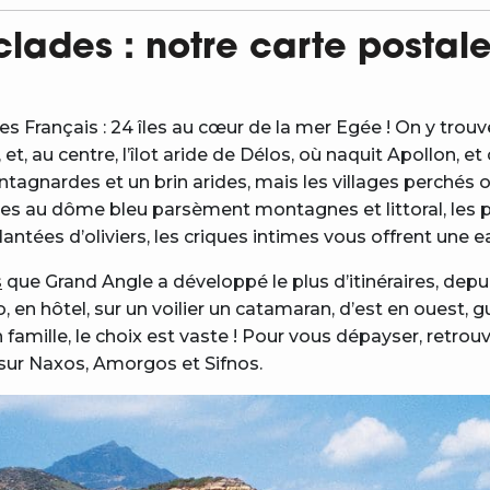
yclades : notre carte postal
es Français : 24 îles au cœur de la mer Egée ! On y trouv
, au centre, l’îlot aride de Délos, où naquit Apollon, et
agnardes et un brin arides, mais les villages perchés 
elles au dôme bleu parsèment montagnes et littoral, les 
lantées d’oliviers, les criques intimes vous offrent une 
s
que Grand Angle a développé le plus d’itinéraires, dep
lo, en hôtel, sur un voilier un catamaran, d’est en ouest, g
famille, le choix est vaste ! Pour vous dépayser, retrou
r sur Naxos, Amorgos et Sifnos.