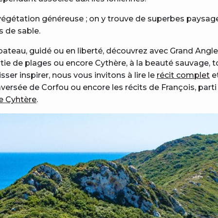
 la végétation généreuse ; on y trouve de superbes pays
 de sable.
 bateau, guidé ou en liberté, découvrez avec Grand Angle
rtie de plages ou encore Cythère, à la beauté sauvage, t
isser inspirer, nous vous invitons à lire le
récit complet
et
raversée de Corfou ou encore les récits de François, part
e Cyhtère
.