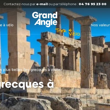
Contactez-nous par
e-mail
ou par téléphone :
04 76 95 23 00
e à vélo
Nos valeur
s plus belles îles grecques à visiter
 grecques à