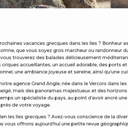
prochaines vacances grecques dans les îles ? Bonheur as
automne, que vous soyez gros marcheur ou randonneur d
île, vous trouverez des balades délicieusement méditerr
riques accueillantes, un accueil adorable, des ports et
ionnel, une ambiance joyeuse et sereine, ainsi qu’une c
re agence Grand Angle, née dans le Vercors dans les A
eigé, mais des panoramas majestueux et des horizons sa
temps un spécialiste du pays, au point d’avoir ancré un
us près de votre voyage.
en les îles grecques ? Avez-vous conscience de la diver
Nous vous offrons aujourd’hui une petite revue géograph