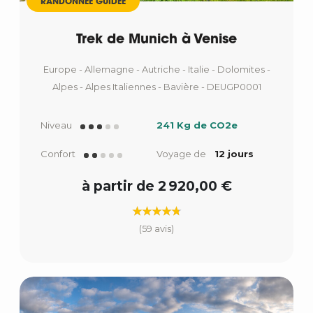
RANDONNÉE GUIDÉE
Trek de Munich à Venise
Europe - Allemagne - Autriche - Italie - Dolomites -
Alpes - Alpes Italiennes - Bavière - DEUGP0001
Niveau
241 Kg de CO2e
Confort
Voyage de
12 jours
à partir de 2 920,00 €
(59 avis)