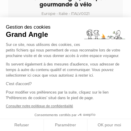
gourmande à vélo
Europe - Italie - ITALV0021
Gestion des cookies
Niveau
Grand Angle
Confort
Voyage de
8 jours
Sur ce site, nous utilisons des cookies, ces
petits fichiers qui nous permettent de vous reconnaitre lors de votre
à partir de 1 140,00 €
prochaine visite et de vous donner accès à votre espace voyageur.
Ils servent également à des mesures d'audience, vous adresser de
temps à autre du contenu qualitif et communiquer. Vous pouvez
(7 avis)
sélectionner ici ceux que vous autorisez à rester ici.
C'est d'accord?
Pour modifier vos préférences par la suite, cliquez sur le lien
'Préférences de cookies' situé dans le pied de page.
Consulter notre politique de confidentialité
Consentements certifiés par
Refuser
Paramétrer
OK pour moi