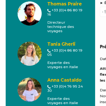
► É
Thomas Praire
+33 (0)4 86 80 19
16
Directeur
technique des
voyages
Tania Gherli
Pr
+33 (0)4 86 80 19
05
Dat
Experte des
voyages en Italie
Att
fle
Anna Castaldo
les
+33 (0)4 76 95 24
Dan
30
Nou
Experte des
ins
voyages en Italie