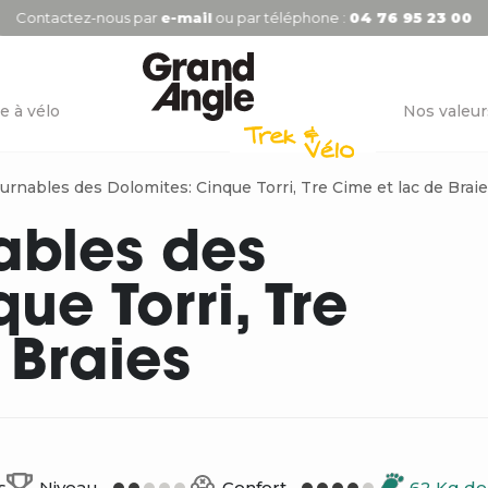
Contactez-nous par
e-mail
ou par téléphone :
04 76 95 23 00
e à vélo
Nos valeur
urnables des Dolomites: Cinque Torri, Tre Cime et lac de Brai
ables des
ue Torri, Tre
 Braies
s
Niveau
Confort
62 Kg d