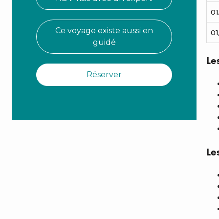
01
Ce voyage existe aussi en
01
guidé
Le
Réserver
Le