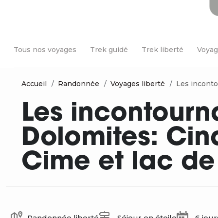
Tous nos voyages
Trek guidé
Trek liberté
Voyag
Accueil
Randonnée
Voyages liberté
Les inconto
Les incontourn
Dolomites: Cinq
Cime et lac de
Randonnée liberté
Séjour en étoile
6 jour