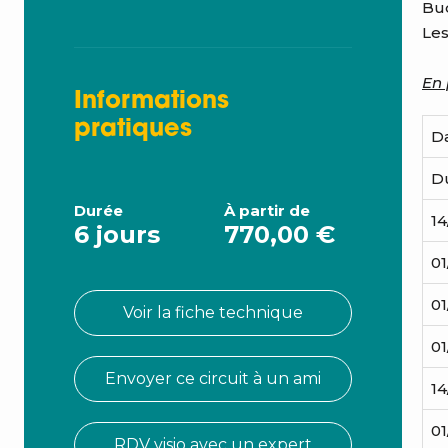
Bud
Les
En 
Informations
pratiques
D
D
Durée
À partir de
1
6 jours
770,00 €
01
0
Voir la fiche technique
0
Envoyer ce circuit à un ami
14
01
RDV visio avec un expert