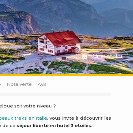
Voir les photos
e
Note verte
Avis
lque soit votre niveau ?
beaux treks en Italie
, vous invite à découvrir les
on de ce
séjour liberté
en
hôtel 3 étoiles
.