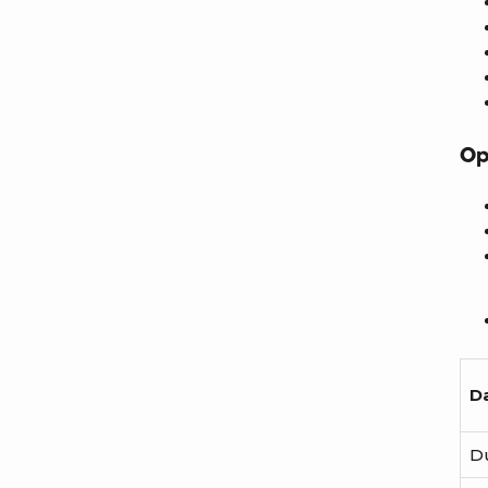
Op
D
D