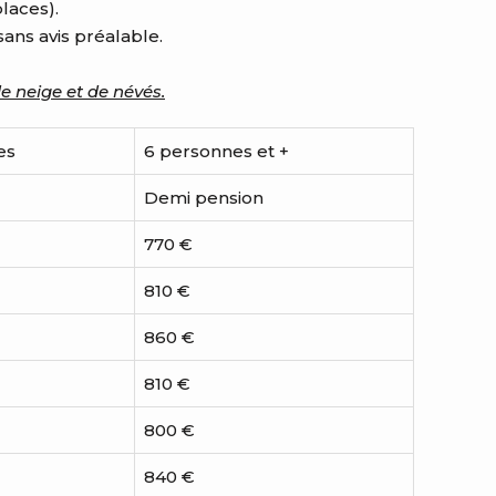
laces).
ans avis préalable.
de neige et de névés.
es
6 personnes et +
Demi pension
770 €
810 €
860 €
810 €
800 €
840 €