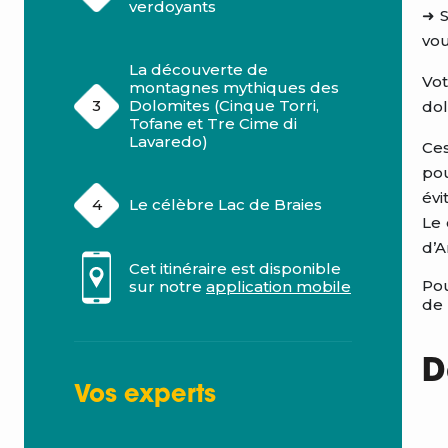
verdoyants
➜ S
vou
La découverte de
Vo
montagnes mythiques des
Dolomites (Cinque Torri,
dol
Tofane et Tre Cime di
Lavaredo)
Ces
pou
évi
Le célèbre Lac de Braies
Le 
d’A
Cet itinéraire est disponible
Pou
sur notre
application mobile
de 
D
Vos
experts