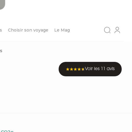
s
Choisir son voyage
Le Mag
es
Voir les 11 avis
e CO2e