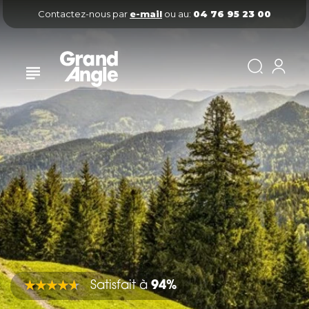
Contactez-nous par
e-mail
ou au:
04 76 95 23 00
Satisfait à
94%