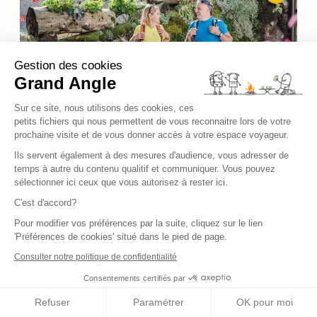
Gestion des cookies
Grand Angle
Sur ce site, nous utilisons des cookies, ces
petits fichiers qui nous permettent de vous reconnaitre lors de votre
prochaine visite et de vous donner accès à votre espace voyageur.
RANDONNÉE LIBERTÉ
Ils servent également à des mesures d'audience, vous adresser de
temps à autre du contenu qualitif et communiquer. Vous pouvez
Des Alpes à l'Adriatique par l’Alpe
sélectionner ici ceux que vous autorisez à rester ici.
Adria Trail, de Cividale del Friuli à
C'est d'accord?
Trieste
Pour modifier vos préférences par la suite, cliquez sur le lien
Europe - Italie - Alpes - Alpes Italiennes - ITALP0023
'Préférences de cookies' situé dans le pied de page.
Consulter notre politique de confidentialité
Niveau
Consentements certifiés par
Confort
Voyage de
8 jours
Refuser
Paramétrer
OK pour moi