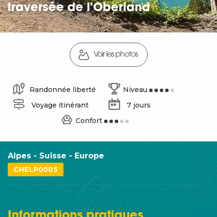
traversée de l'Oberland
Voir les photos
Randonnée liberté
Niveau
Voyage itinérant
7 jours
Confort
Alpes - Suisse - Europe
CHELP0005
Informations
pratiques