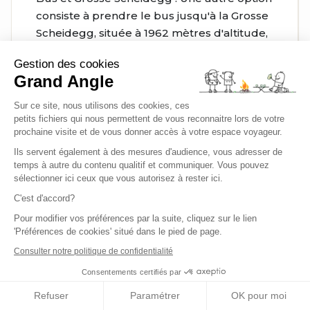
consiste à prendre le bus jusqu'à la Grosse
Scheidegg, située à 1962 mètres d'altitude,
au pied du Weitterhorn. À partir de là, vous
Gestion des cookies
pouvez suivre un sentier de randonnée qui
Grand Angle
vous conduira au Faulhorn. Cette approche
vous permettra d'explorer la région
Sur ce site, nous utilisons des cookies, ces
environnante tout en vous dirigeant vers le
petits fichiers qui nous permettent de vous reconnaitre lors de votre
prochaine visite et de vous donner accès à votre espace voyageur.
sommet.
Ils servent également à des mesures d'audience, vous adresser de
Train à crémaillère de Schynige Platte via
temps à autre du contenu qualitif et communiquer. Vous pouvez
Wilderswil : Pour une aventure encore plus
sélectionner ici ceux que vous autorisez à rester ici.
diversifiée, vous pouvez emprunter le train à
C'est d'accord?
crémaillère de Schynige Platte via
Pour modifier vos préférences par la suite, cliquez sur le lien
Wilderswil. Cette expérience vous conduira
'Préférences de cookies' situé dans le pied de page.
à travers de magnifiques paysages de
Consulter notre politique de confidentialité
montagne avant d'atteindre Schynige Platte.
Consentements certifiés par
À partir de là, une randonnée panoramique
vous mènera au sommet du Faulhorn.
Refuser
Paramétrer
OK pour moi