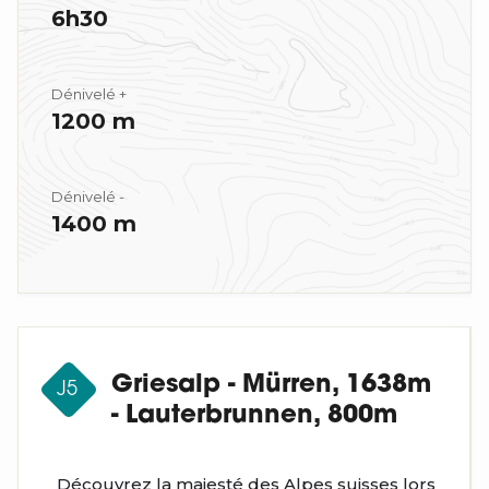
6h30
Dénivelé +
1200 m
Dénivelé -
1400 m
Griesalp - Mürren, 1638m
J5
- Lauterbrunnen, 800m
Découvrez la majesté des Alpes suisses lors