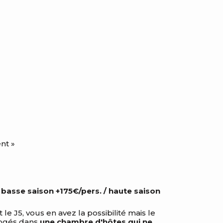
nt »
:
basse saison +175€/pers. / haute saison
le J5, vous en avez la possibilité mais le
logés dans
une chambre d'hôtes qui ne