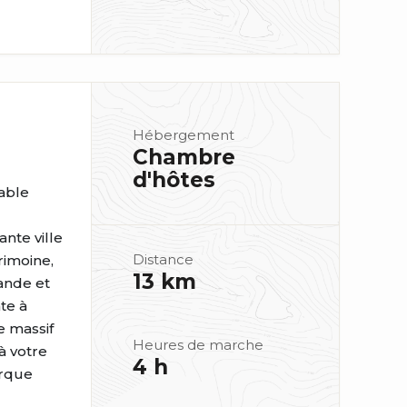
Hébergement
Chambre
d'hôtes
able
ante ville
Distance
rimoine,
13 km
ande et
te à
e massif
Heures de marche
à votre
4 h
arque