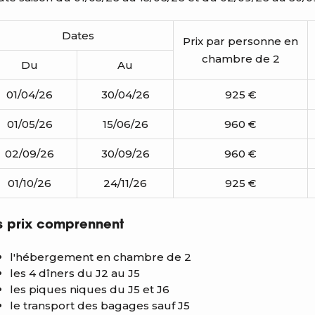
Dates
Prix par personne en
chambre de 2
Du
Au
01/04/26
30/04/26
925 €
01/05/26
15/06/26
960 €
02/09/26
30/09/26
960 €
01/10/26
24/11/26
925 €
s prix comprennent
l'hébergement en chambre de 2
les 4 dîners du J2 au J5
les piques niques du J5 et J6
le transport des bagages sauf J5