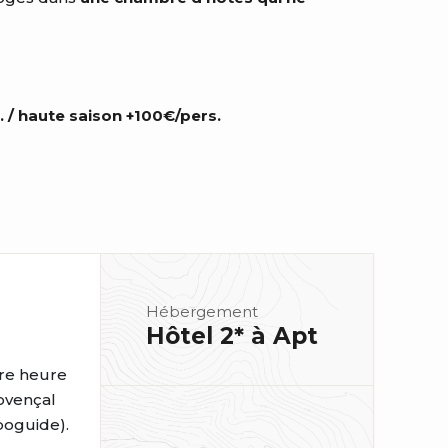
 / haute saison +100€/pers.
Hébergement
Hôtel 2* à Apt
tre heure
rovençal
opoguide).