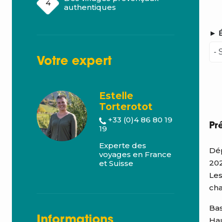
authentiques
► É
Votre
expert
Estelle
Torterotot
+33 (0)4 86 80 19
Pr
19
Experte des
Dép
voyages en France
202
et Suisse
Les
cha
Bas
Informations
Hau