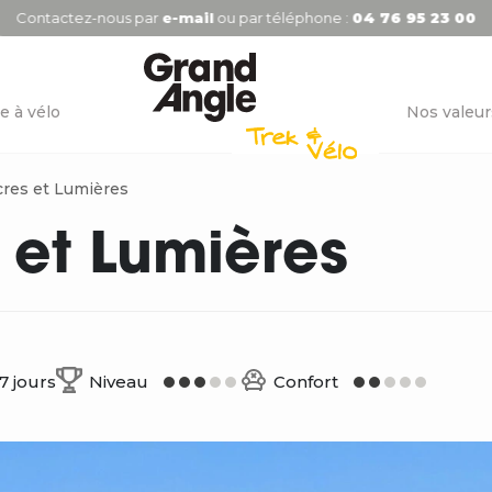
Contactez-nous par
e-mail
ou par téléphone :
04 76 95 23 00
e à vélo
Nos valeur
res et Lumières
 et Lumières
7 jours
Niveau
Confort