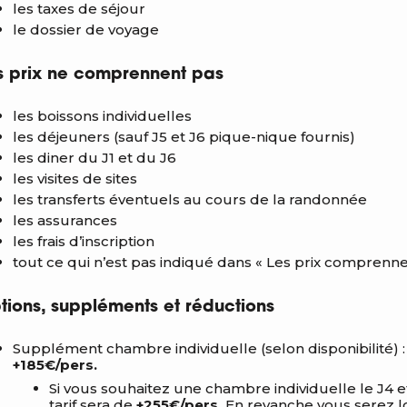
les taxes de séjour
le dossier de voyage
s prix ne comprennent pas
les boissons individuelles
les déjeuners (sauf J5 et J6 pique-nique fournis)
les diner du J1 et du J6
les visites de sites
les transferts éventuels au cours de la randonnée
les assurances
les frais d’inscription
tout ce qui n’est pas indiqué dans « Les prix comprenne
tions, suppléments et réductions
Supplément chambre individuelle (selon disponibilité) 
+185€/pers.
Si vous souhaitez une chambre individuelle le J4 et 
tarif sera de
+255€/pers.
En revanche vous serez 