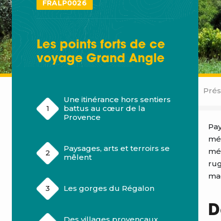
FRALP0026
Les points forts de ce
voyage
Grand Angle
Prés
Une itinérance hors sentiers
battus au cœur de la
Provence
Pay
mél
Paysages, arts et terroirs se
méd
mêlent
rug
mag
Les gorges du Régalon
D
Des villages provençaux