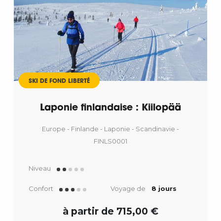
SKI DE FOND LIBERTÉ
Laponie finlandaise : Kiilopää
Europe - Finlande - Laponie - Scandinavie -
FINLS0001
Niveau
Confort
Voyage de
8 jours
à partir de 715,00 €