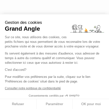
Gestion des cookies
Eric
Grand Angle
Posté le Mardi 15 mars 2022
Sur ce site, nous utilisons des cookies, ces
petits fichiers qui nous permettent de vous reconnaitre lors de votre
Le séjour "Ski et Oxygène" permet
prochaine visite et de vous donner accès à votre espace voyageur.
d'améliorer notre technique en ski de fond,
Ils servent également à des mesures d'audience, vous adresser de
découvrir le ski nordique, découvrir (ou
temps à autre du contenu qualitif et communiquer. Vous pouvez
redécouvrir) le massif du Vercors, apprécier
sélectionner ici ceux que vous autorisez à rester ici.
la cuisine locale, et enfin s'oxygéner.
C'est d'accord?
Pour modifier vos préférences par la suite, cliquez sur le lien
'Préférences de cookies' situé dans le pied de page.
Consulter notre politique de confidentialité
Charger plus
Consentements certifiés par
Refuser
Paramétrer
OK pour moi