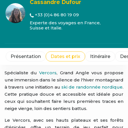
Cassandre Dufour
+33 (0)4 86 80 19 09
Experte des voyages en France,
Suisse et Italie.
Présentation
Dates et prix
Itinéraire
Des
Spécialiste du
Vercors
, Grand Angle vous propose
une immersion dans le silence de l'hiver montagnard
à travers une initiation au
ski de randonnée nordique
.
Cette pratique douce et accessible est idéale pour
ceux qui souhaitent faire leurs premières traces en
neige vierge, loin des sentiers battus.
Le Vercors, avec ses hauts plateaux et ses forêts
d'épicéas, offre un terrain de jeu parfait pour