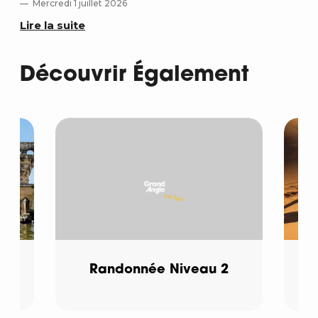
Mercredi 1 juillet 2026
Me
Lire la suite
Lir
Découvrir Également
Randonnée Niveau 2
T