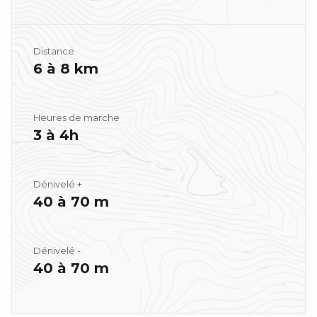
Distance
6 à 8 km
Heures de marche
3 à 4h
Dénivelé +
40 à 70 m
Dénivelé -
40 à 70 m