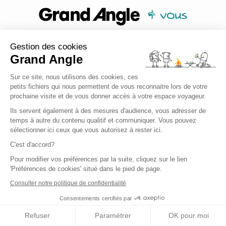
Voyagez avec nous sur les réseaux :
Gestion des cookies
Grand Angle
Sur ce site, nous utilisons des cookies, ces
petits fichiers qui nous permettent de vous reconnaitre lors de votre
#GrandAngleVoyages
prochaine visite et de vous donner accès à votre espace voyageur.
Ils servent également à des mesures d'audience, vous adresser de
Abonnez-vous à notre newsletter
temps à autre du contenu qualitif et communiquer. Vous pouvez
sélectionner ici ceux que vous autorisez à rester ici.
C'est d'accord?
Découvrez Le Mag Grand Angle
Pour modifier vos préférences par la suite, cliquez sur le lien
'Préférences de cookies' situé dans le pied de page.
Consulter notre politique de confidentialité
Consentements certifiés par
Grand Angle
Refuser
Paramétrer
OK pour moi
Qui sommes-nous ?