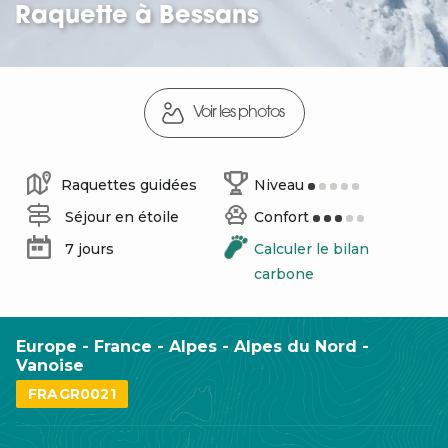
Raquette à Bessans
Voir les photos
Raquettes guidées
Niveau
Séjour en étoile
Confort
7 jours
Calculer le bilan
carbone
Europe - France - Alpes - Alpes du Nord -
Vanoise
FRAGR0021