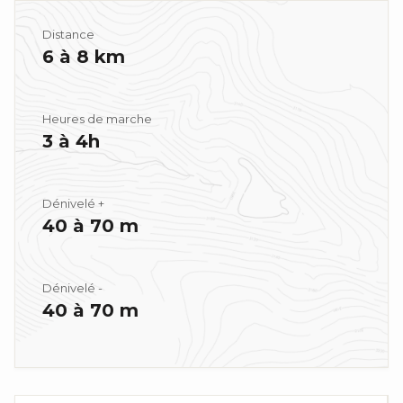
Distance
6 à 8 km
Heures de marche
3 à 4h
Dénivelé +
40 à 70 m
Dénivelé -
40 à 70 m