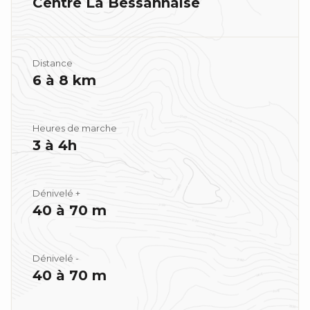
Centre La Bessannaise
Distance
6 à 8 km
Heures de marche
3 à 4h
Dénivelé +
40 à 70 m
Dénivelé -
40 à 70 m