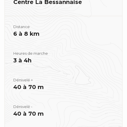
Centre La Bessannaise
Distance
6 à 8 km
Heures de marche
3 à 4h
Dénivelé +
40 à 70 m
Dénivelé -
40 à 70 m