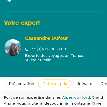
Votre
expert
Cassandre Dufour
+33 (0)4 86 80 19 09
Experte des voyages en France,
Suisse et Italie.
Présentation
Dates et prix
Itinéraire
Des
Fort de son expertise dans les
Alpes du Nord
, Grand
Angle vous invite à découvrir la montagne l'hiver