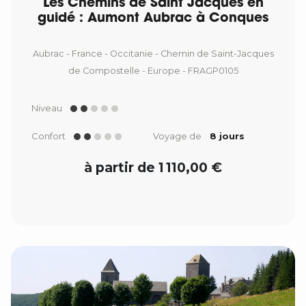
Les Chemins de Saint Jacques en
guidé : Aumont Aubrac à Conques
Aubrac - France - Occitanie - Chemin de Saint-Jacques
de Compostelle - Europe - FRAGP0105
Niveau
Confort
Voyage de
8 jours
à partir de 1 110,00 €