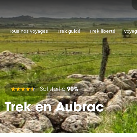
Tous nos voyages
Trek guidé
Trek liberté
Voyag
Satisfait à
90%
Trek en Aubrac