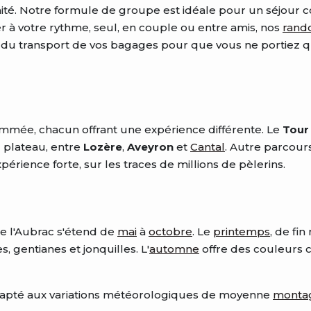
té. Notre formule de groupe est idéale pour un séjour con
r à votre rythme, seul, en couple ou entre amis, nos
rand
u transport de vos bagages pour que vous ne portiez que
ommée, chacun offrant une expérience différente. Le
Tour
 plateau, entre
Lozère
,
Aveyron
et
Cantal
. Autre parcour
périence forte, sur les traces de millions de pèlerins.
e l'Aubrac s'étend de
mai
à
octobre
. Le
printemps
, de fin
s, gentianes et jonquilles. L'
automne
offre des couleurs 
dapté aux variations météorologiques de moyenne
monta