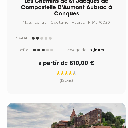
Les Chemins de St Jacques de
Compostelle D’Aumont Aubrac à
Conques
Massif central - Occitanie - Aubrac - FRALP0030
Niveau
Confort
Voyage de
7 jours
à partir de 610,00 €
(15 avis)