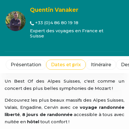
Quentin Vanaker
+33 (0)4 86 80 19 18
Expert des voyages en France et
Suisse
Présentation
Dates et prix
Itinéraire
Des
Un Best Of des Alpes Suisses, c'est comme un
concert des plus belles symphonies de Mozart !
Découvrez les plus beaux massifs des Alpes Suisses,
Valais, Engadine, Cervin avec ce
voyage randonnée
liberté
,
8 jours de randonnée
accessible à tous avec
nuitée en
hôtel
tout confort !