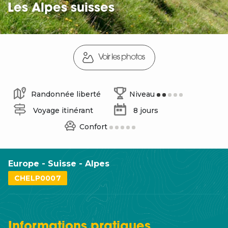
Les Alpes suisses
Voir les photos
Randonnée liberté
Niveau
Voyage itinérant
8 jours
Confort
Europe - Suisse - Alpes
CHELP0007
Informations
pratiques