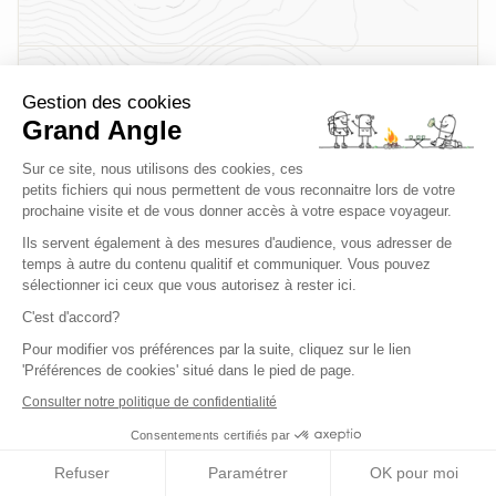
Distance
Gestion des cookies
13,6 km
Grand Angle
Sur ce site, nous utilisons des cookies, ces
petits fichiers qui nous permettent de vous reconnaitre lors de votre
Heures de marche
prochaine visite et de vous donner accès à votre espace voyageur.
5 h
Ils servent également à des mesures d'audience, vous adresser de
temps à autre du contenu qualitif et communiquer. Vous pouvez
sélectionner ici ceux que vous autorisez à rester ici.
Dénivelé +
C'est d'accord?
500 m
Pour modifier vos préférences par la suite, cliquez sur le lien
'Préférences de cookies' situé dans le pied de page.
Consulter notre politique de confidentialité
Consentements certifiés par
Refuser
Paramétrer
OK pour moi
Levanto
J6