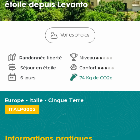
étoile depuis Levanto
Voir les photos
Randonnée liberté
Niveau
Séjour en étoile
Confort
6 jours
74 Kg de CO2e
Europe - Italie - Cinque Terre
ITALP0002
Informations
pratiques