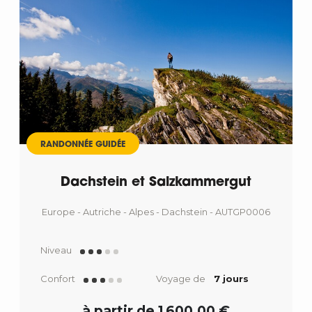
RANDONNÉE GUIDÉE
Dachstein et Salzkammergut
Europe - Autriche - Alpes - Dachstein - AUTGP0006
Niveau
Confort
Voyage de
7 jours
à partir de 1 600,00 €