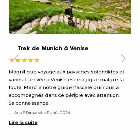
Trek de Munich à Venise
Magnifique voyage aux paysages splendides et
variés. L’arrivée à Venise est magique malgré la
Déc
foule. Merci à notre guide Pascale qui nous a
pay
accompagnés dans ce périple avec attention.
Ran
Sa connaissance ..
déc
Ana F Dimanche 11 août 2024
flor
Lire la suite
Ch
Lir