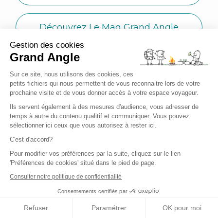
Découvrez Le Mag Grand Angle
Gestion des cookies
Grand Angle
Grand Angle
Sur ce site, nous utilisons des cookies, ces
petits fichiers qui nous permettent de vous reconnaitre lors de votre
Qui sommes-nous ?
prochaine visite et de vous donner accès à votre espace voyageur.
Ils servent également à des mesures d'audience, vous adresser de
Notre histoire
temps à autre du contenu qualitif et communiquer. Vous pouvez
sélectionner ici ceux que vous autorisez à rester ici.
Notre équipe
C'est d'accord?
Tourisme durable
Pour modifier vos préférences par la suite, cliquez sur le lien
'Préférences de cookies' situé dans le pied de page.
Carte cadeau
Consulter notre politique de confidentialité
Le Mag Grand Angle
Consentements certifiés par
Refuser
Paramétrer
OK pour moi
Devenir ambassadeur