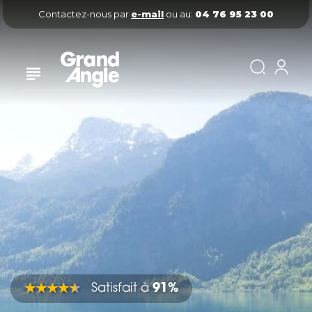
Contactez-nous par
e-mail
ou au:
04 76 95 23 00
Satisfait à
91%