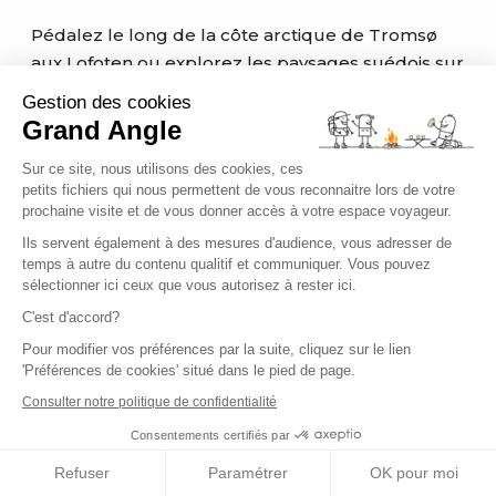
Pédalez le long de la côte arctique de Tromsø
aux Lofoten ou explorez les paysages suédois sur
les traces de Nils Holgersson. Nos
séjours vélo en
Gestion des cookies
Norvège
et en
Suède
privilégient les routes
Grand Angle
panoramiques et les pistes cyclables aménagées.
Sur ce site, nous utilisons des cookies, ces
Voir tous nos
voyages à vélo
➜
petits fichiers qui nous permettent de vous reconnaitre lors de votre
prochaine visite et de vous donner accès à votre espace voyageur.
Activités hivernales nordiques
Ils servent également à des mesures d'audience, vous adresser de
temps à autre du contenu qualitif et communiquer. Vous pouvez
sélectionner ici ceux que vous autorisez à rester ici.
L'hiver transforme le Grand Nord en terrain de jeu
C'est d'accord?
unique. Initiez-vous au
ski de fond en Norvège
Pour modifier vos préférences par la suite, cliquez sur le lien
sur les pistes de Sjusjoen ou Golsfjellet, ou partez
'Préférences de cookies' situé dans le pied de page.
en
Finlande
découvrir les techniques du ski
Consulter notre politique de confidentialité
nordique. Les amateurs de
raquettes
apprécieront nos séjours en
Laponie
ou sur l'île
Consentements certifiés par
de Senja.
Refuser
Paramétrer
OK pour moi