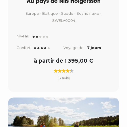
Au pays de Nils Holgersson
Europe - Baltique - Suède - Scandinavie -
SWELV0004
Niveau
Confort
Voyage de
7 jours
à partir de 1 395,00 €
(3 avis)