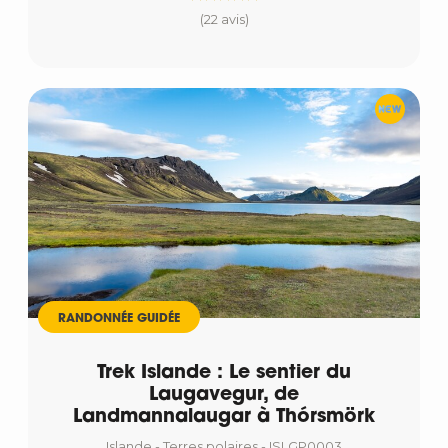
(22 avis)
RANDONNÉE GUIDÉE
Trek Islande : Le sentier du
Laugavegur, de
Landmannalaugar à Thórsmörk
Islande - Terres polaires - ISLGP0003