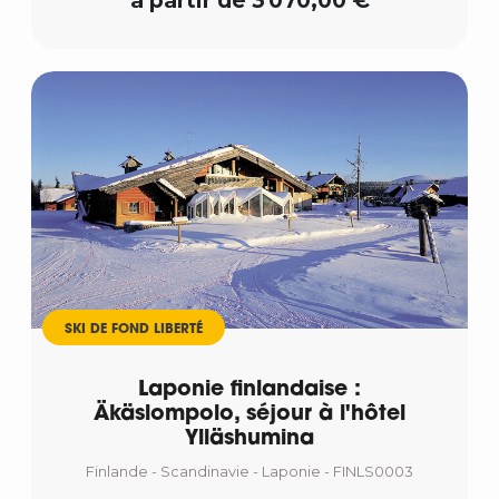
à partir de 3 070,00 €
SKI DE FOND LIBERTÉ
Laponie finlandaise :
Äkäslompolo, séjour à l'hôtel
Ylläshumina
Finlande - Scandinavie - Laponie - FINLS0003