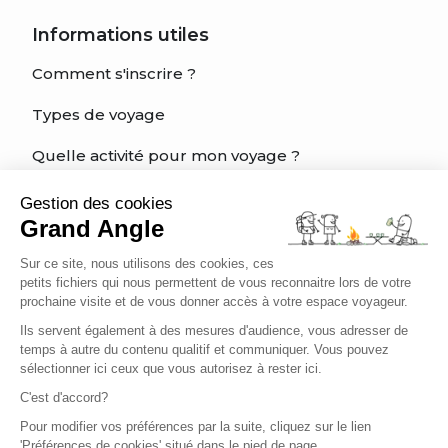
Informations utiles
Comment s'inscrire ?
Types de voyage
Quelle activité pour mon voyage ?
Quel est mon niveau?
Gestion des cookies
Grand Angle
Charte éthique du voyageur
Sur ce site, nous utilisons des cookies, ces
Être bien assuré
petits fichiers qui nous permettent de vous reconnaitre lors de votre
prochaine visite et de vous donner accès à votre espace voyageur.
Ils servent également à des mesures d'audience, vous adresser de
temps à autre du contenu qualitif et communiquer. Vous pouvez
Français
sélectionner ici ceux que vous autorisez à rester ici.
C'est d'accord?
Pour modifier vos préférences par la suite, cliquez sur le lien
'Préférences de cookies' situé dans le pied de page.