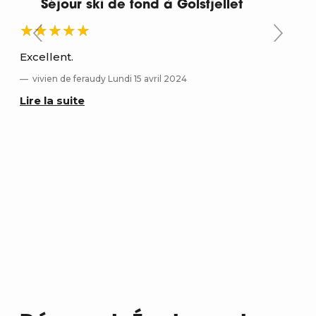
Séjour ski de fond à Golsfjellet
Excellent.
Grâ
exp
vivien de feraudy Lundi 15 avril 2024
Je
Lire la suite
Lir