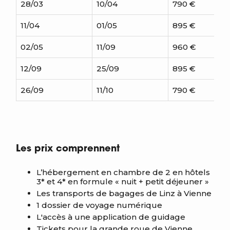
28/03
10/04
790 €
7
11/04
01/05
895 €
8
02/05
11/09
960 €
9
12/09
25/09
895 €
8
26/09
11/10
790 €
7
Les prix comprennent
L’hébergement en chambre de 2 en hôtels
3* et 4* en formule « nuit + petit déjeuner »
Les transports de bagages de Linz à Vienne
1 dossier de voyage numérique
L'accès à une application de guidage
Tickets pour la grande roue de Vienne