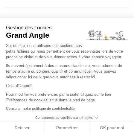
Matthieu
Gestion des cookies
Posté le Mardi 28 juillet 2020
Grand Angle
Une très bonne semaine. Le programme
Sur ce site, nous utilisons des cookies, ces
petits fichiers qui nous permettent de vous reconnaitre lors de votre
est très adapté pour des vacances en
prochaine visite et de vous donner accès à votre espace voyageur.
famille.
Ils servent également à des mesures d'audience, vous adresser de
temps à autre du contenu qualitif et communiquer. Vous pouvez
sélectionner ici ceux que vous autorisez à rester ici.
C'est d'accord?
Pour modifier vos préférences par la suite, cliquez sur le lien
'Préférences de cookies' situé dans le pied de page.
Consulter notre politique de confidentialité
Ce circuit ne correspond pas exactement à
Consentements certifiés par
vos attentes ?
Refuser
Paramétrer
OK pour moi