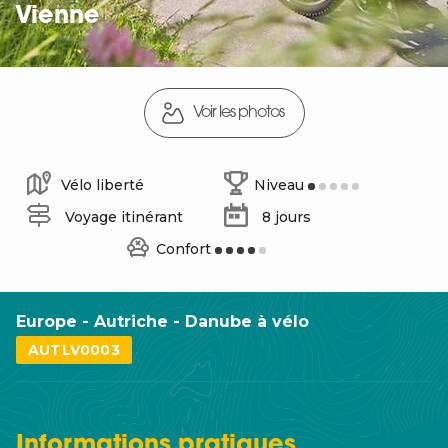
Vienne
Voir les photos
Vélo liberté
Niveau
Voyage itinérant
8 jours
Confort
Europe - Autriche - Danube à vélo
AUTLV0003
Informations
pratiques