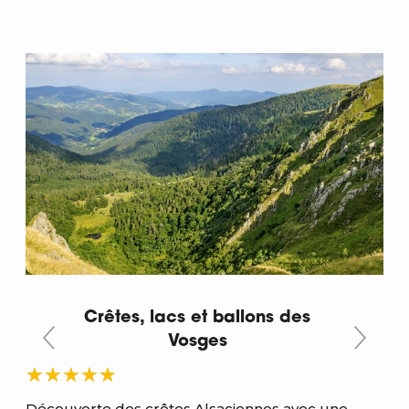
Crêtes, lacs et ballons des
Vosges
Découverte des crêtes Alsaciennes avec une
Trè