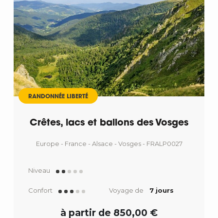
Départ
RANDONNÉE LIBERTÉ
Crêtes, lacs et ballons des Vosges
Europe - France - Alsace - Vosges - FRALP0027
Niveau
Confort
Voyage de
7 jours
à partir de 850,00 €