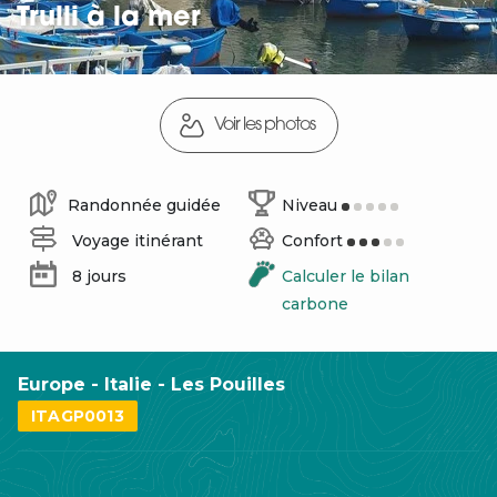
Trulli à la mer
Voir les photos
Randonnée guidée
Niveau
Voyage itinérant
Confort
8 jours
Calculer le bilan
carbone
Europe - Italie - Les Pouilles
ITAGP0013