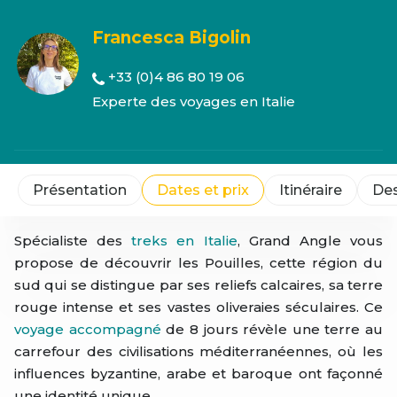
Francesca Bigolin
+33 (0)4 86 80 19 06
Experte des voyages en Italie
Présentation
Dates et prix
Itinéraire
Des
Spécialiste des
treks en Italie
, Grand Angle vous
propose de découvrir les Pouilles, cette région du
sud qui se distingue par ses reliefs calcaires, sa terre
rouge intense et ses vastes oliveraies séculaires. Ce
voyage accompagné
de 8 jours révèle une terre au
carrefour des civilisations méditerranéennes, où les
influences byzantine, arabe et baroque ont façonné
une identité unique.