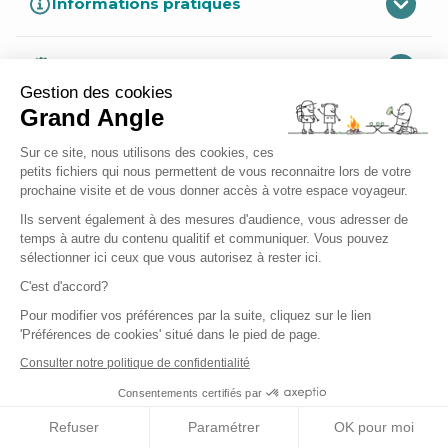
Informations pratiques
Le bilan carbone de mon voyage
Gestion des cookies
Grand Angle
Sur ce site, nous utilisons des cookies, ces
petits fichiers qui nous permettent de vous reconnaitre lors de votre
Avis de nos clients
prochaine visite et de vous donner accès à votre espace voyageur.
Ils servent également à des mesures d'audience, vous adresser de
temps à autre du contenu qualitif et communiquer. Vous pouvez
sélectionner ici ceux que vous autorisez à rester ici.
C'est d'accord?
Pour modifier vos préférences par la suite, cliquez sur le lien
Ce circuit ne correspond pas exactement à
'Préférences de cookies' situé dans le pied de page.
vos attentes ?
Consulter notre politique de confidentialité
Consentements certifiés par
Créer un voyage sur mesure
Refuser
Paramétrer
OK pour moi