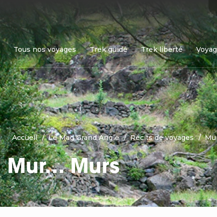
Tous nos voyages
Trek guidé
Trek liberté
Voyag
Accueil
Le Mag Grand Angle
Récits de voyages
Mu
Mur… Murs