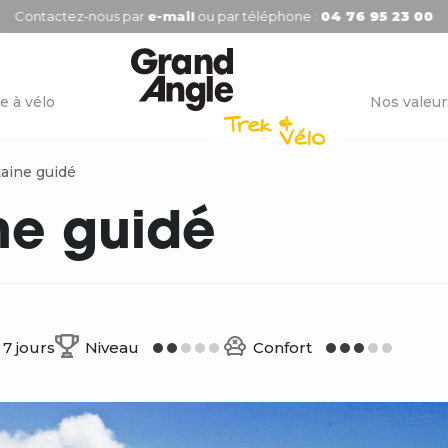
Contactez-nous par
e-mail
ou par téléphone :
04 76 95 23 00
e à vélo
Nos valeur
taine guidé
ne guidé
7 jours
Niveau
Confort