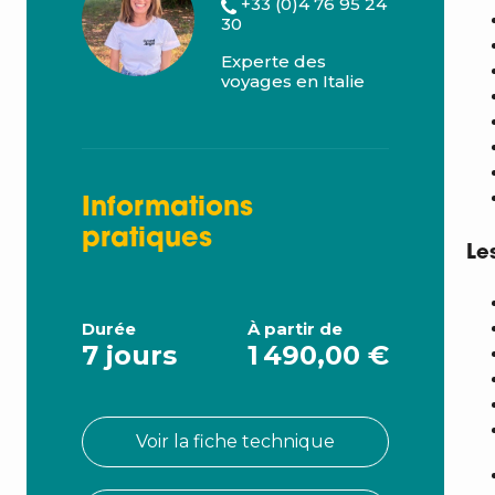
+33 (0)4 76 95 24
30
Experte des
voyages en Italie
Informations
pratiques
Le
Durée
À partir de
7 jours
1 490,00 €
Voir la fiche technique