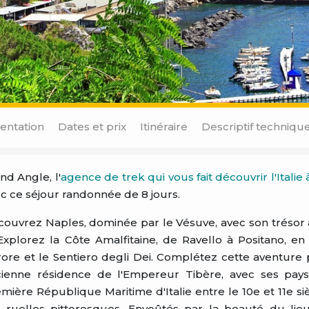
entation
Dates et prix
Itinéraire
Descriptif techniqu
nd Angle, l'
agence de trek qui vous fait découvrir l'Italie 
c ce séjour randonnée de 8 jours.
ouvrez Naples, dominée par le Vésuve, avec son trésor a
Explorez la Côte Amalfitaine, de Ravello à Positano, en
ore et le Sentiero degli Dei. Complétez cette aventure p
ienne résidence de l'Empereur Tibère, avec ses paysag
mière République Maritime d'Italie entre le 10e et 11e si
 ruelles pittoresques. Envoûtés par la beauté du lieu, 