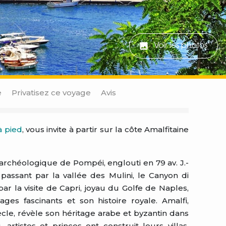
Voir les photos
e
Privatisez ce voyage
Avis
à pied
, vous invite à partir sur la côte Amalfitaine
rchéologique de Pompéi, englouti en 79 av. J.-
 passant par la vallée des Mulini, le Canyon di
ar la visite de Capri, joyau du Golfe de Naples,
es fascinants et son histoire royale. Amalfi,
ècle, révèle son héritage arabe et byzantin dans
artistes et princes ont construit leurs villas,