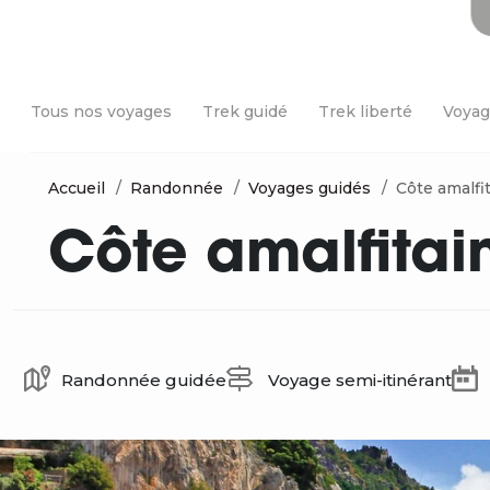
Tous nos voyages
Trek guidé
Trek liberté
Voyag
Accueil
Randonnée
Voyages guidés
Côte amalfi
Côte amalfitai
Randonnée guidée
Voyage semi-itinérant