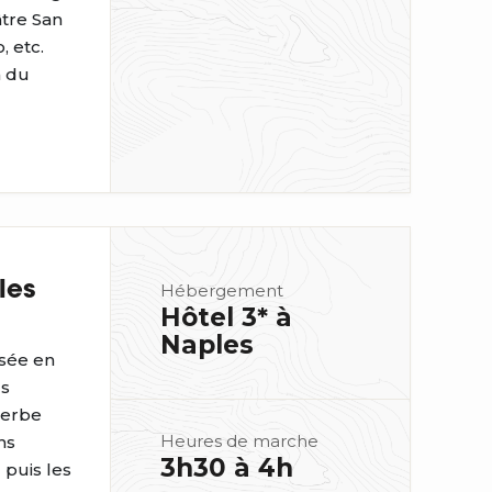
âtre San
, etc.
n du
les
Hébergement
Hôtel 3* à
Naples
rsée en
us
perbe
Heures de marche
ns
3h30 à 4h
 puis les