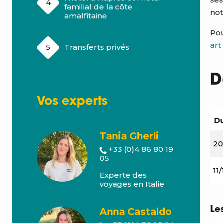
familial de la côte
not
amalfitaine
Pou
art
Transferts privés
D
Vos
experts
Du
Tania Gherli
20
+33 (0)4 86 80 19
05
11
Experte des
voyages en Italie
Le
Anna Castaldo