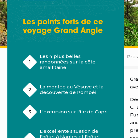
Les points forts de ce
voyage
Grand Angle
Les 4 plus belles
Prés
randonnées sur la côte
amalfitaine
Gra
ave
La montée au Vésuve et la
découverte de Pompéi
Déc
C. 
L'excursion sur l'île de Capri
Fur
anc
pre
L'excellente situation de
l'hôtel à Naples et l'hôtel
ses