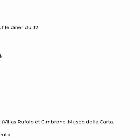
uf le diner du J2
é
fi (Villas Rufolo et Cimbrone, Museo della Carta,
ent »