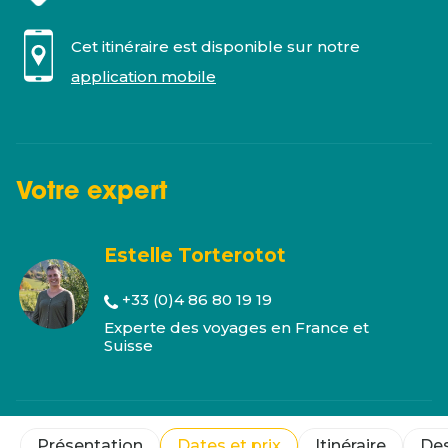
Cet itinéraire est disponible sur notre
application mobile
Votre
expert
Estelle Torterotot
+33 (0)4 86 80 19 19
Experte des voyages en France et
Suisse
Présentation
Dates et prix
Itinéraire
Des