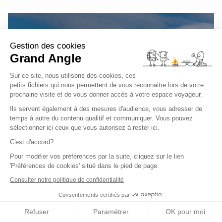
Gestion des cookies
Ce circuit ne correspond pas exactement à
Grand Angle
vos attentes ?
Sur ce site, nous utilisons des cookies, ces
petits fichiers qui nous permettent de vous reconnaitre lors de votre
prochaine visite et de vous donner accès à votre espace voyageur.
Créer un voyage sur mesure
Ils servent également à des mesures d'audience, vous adresser de
temps à autre du contenu qualitif et communiquer. Vous pouvez
Voir tous les circuits en Europe
sélectionner ici ceux que vous autorisez à rester ici.
C'est d'accord?
Pour modifier vos préférences par la suite, cliquez sur le lien
'Préférences de cookies' situé dans le pied de page.
Consulter notre politique de confidentialité
Consentements certifiés par
Nous vous conseillons
Refuser
Paramétrer
OK pour moi