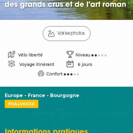
des grands crus et de l'art roman
Voir les photos
Vélo liberté
Niveau
Voyage itinérant
6 jours
Confort
Europe - France - Bourgogne
FRALV0030
Informations
pratiques