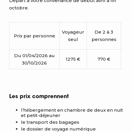
Départ à votre convenance de début avril à fin
octobre.
Voyageur
De 2 à 3
Prix par personne
D
seul
personnes
pe
Du 01/04/2026 au
1275 €
770 €
30/10/2026
Les prix comprennent
l’hébergement en chambre de deux en nuit
et petit-déjeuner
le transport des bagages
le dossier de voyage numérique