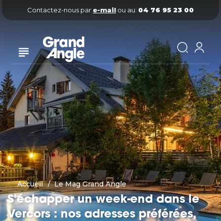
Contactez-nous par
e-mail
ou au:
04 76 95 23 00
Accueil
Le Mag Grand Angle
S'échapper un week-end dans le
Vercors : nos adresses préférées,