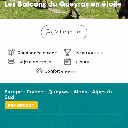
Les Balcons du Queyras en étoile
Voir les photos
Randonnée guidée
Niveau
Séjour en étoile
7 jours
Confort
Europe - France - Queyras - Alpes - Alpes du
Sud
FRAGP0027