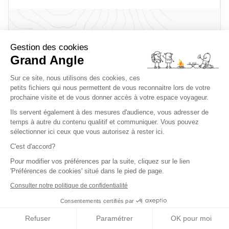
Gestion des cookies
De nombreuses randonnées sont possibles dans le
Grand Angle
parc du Queyras et durant la semaine nous
Sur ce site, nous utilisons des cookies, ces
pourrons découvrir toutes les merveilles de la
petits fichiers qui nous permettent de vous reconnaitre lors de votre
montagne : lacs d’altitude, hameaux à l’habitat
prochaine visite et de vous donner accès à votre espace voyageur.
particulier, alpages, rencontre avec le berger ou
Ils servent également à des mesures d'audience, vous adresser de
l’apiculteur, sans oublier une ascension facile d’un
temps à autre du contenu qualitif et communiquer. Vous pouvez
sélectionner ici ceux que vous autorisez à rester ici.
splendide sommet à plus de 3000 m ! Le
programme pourra varier afin de prendre en
C'est d'accord?
compte les meilleures périodes pour aborder les
Pour modifier vos préférences par la suite, cliquez sur le lien
thèmes du séjour (flore, faune, alpage …). Il sera
'Préférences de cookies' situé dans le pied de page.
défini avec vous par votre accompagnateur.
Consulter notre politique de confidentialité
Consentements certifiés par
Descriptif technique
Refuser
Paramétrer
OK pour moi