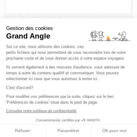
Gestion des cookies
Grand Angle
Nous pouvons être parfois amenés à modifier
Sur ce site, nous utilisons des cookies, ces
l'itinéraire indiqué : soit au niveau de l'organisation
petits fichiers qui nous permettent de vous reconnaitre lors de votre
(problème de surcharge des hébergements,
prochaine visite et de vous donner accès à votre espace voyageur.
modification de l'état du terrain, éboulements,
Ils servent également à des mesures d'audience, vous adresser de
sentiers dégradés, etc.), ou des conditions météos.
temps à autre du contenu qualitif et communiquer. Vous pouvez
sélectionner ici ceux que vous autorisez à rester ici.
Ces modifications sont toujours faites dans votre
intérêt, pour votre sécurité et pour un meilleur
C'est d'accord?
confort !
Pour modifier vos préférences par la suite, cliquez sur le lien
'Préférences de cookies' situé dans le pied de page.
Consulter notre politique de confidentialité
Descriptif technique
Consentements certifiés par
Refuser
Paramétrer
OK pour moi