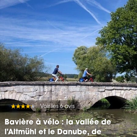
Voir les 6 avis
Bavière à vélo : la vallée de
l'Altmühl et le Danube, de