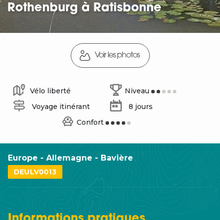
Rothenburg à Ratisbonne
Voir les photos
Vélo liberté
Niveau
Voyage itinérant
8 jours
Confort
Europe - Allemagne - Bavière
DEULV0013
Informations
pratiques