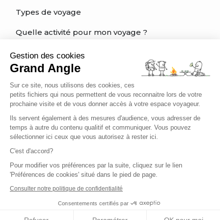
Types de voyage
Quelle activité pour mon voyage ?
Quel est mon niveau?
Gestion des cookies
Grand Angle
Charte éthique du voyageur
Sur ce site, nous utilisons des cookies, ces
Être bien assuré
petits fichiers qui nous permettent de vous reconnaitre lors de votre
prochaine visite et de vous donner accès à votre espace voyageur.
Ils servent également à des mesures d'audience, vous adresser de
temps à autre du contenu qualitif et communiquer. Vous pouvez
Français
sélectionner ici ceux que vous autorisez à rester ici.
C'est d'accord?
Pour modifier vos préférences par la suite, cliquez sur le lien
'Préférences de cookies' situé dans le pied de page.
Conditions de vente
Conditions générales d'utilisation
Consulter notre politique de confidentialité
Informations légales
Politique de confidentialité
Consentements certifiés par
Gestion des cookies