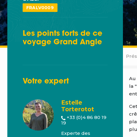
FRALV0009
Les points forts de ce
voyage
Grand Angle
Prés
Au 
Votre
expert
la 
ent
Estelle
Ce
Torterotot
cr
+33 (0)4 86 80 19
pla
19
plu
Experte des