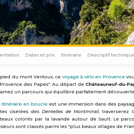
entation
Dates et prix
Itinéraire
Descriptif techniqu
pied du mont Ventoux, ce
voyage à vélo en Provence
vou
"Provence des Papes". Au départ de
Châteauneuf-du-Pa
amez un parcours qui équilibre parfaitement découverte c
t
itinéraire en boucle
est une immersion dans des paysage
êtes ciselées des
Dentelles de Montmirail
, traverserez 
teaux colorés par la lavande autour de Sault. Le parco
sieurs sont classés parmi les "plus beaux villages de F