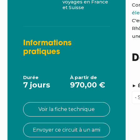
voyages en France
Co
et Suisse
éle
C'e
Rh
une
Informations
pratiques
D
Durée
À partir de
7 jours
970,00 €
► É
Voir la fiche technique
Envoyer ce circuit à un ami