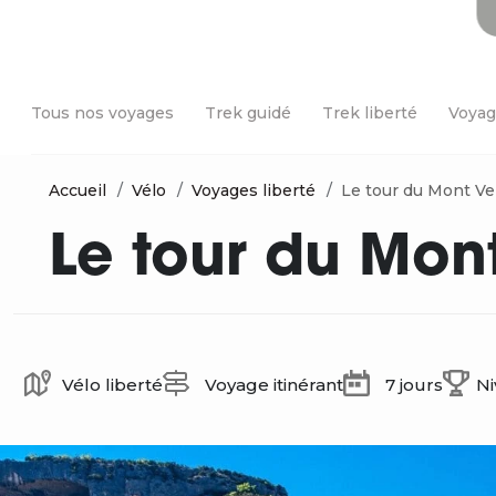
Tous nos voyages
Trek guidé
Trek liberté
Voyag
Accueil
Vélo
Voyages liberté
Le tour du Mont V
Le tour du Mon
Vélo liberté
Voyage itinérant
7 jours
N