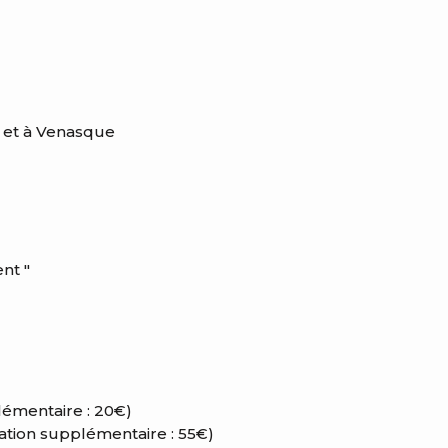
e et à Venasque
nt "
lémentaire : 20€)
cation supplémentaire : 55€)