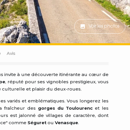
Voir les photos
e
Avis
s invite à une découverte itinérante au cœur de
pe
, réputé pour ses vignobles prestigieux, vous
ulturelle et plaisir du deux-roues.
s variés et emblématiques. Vous longerez les
la fraîcheur des
gorges du Toulourenc
et les
urs est jalonné de villages de caractère, dont
rance" comme
Séguret
ou
Venasque
.