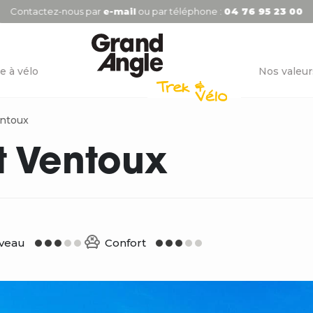
Contactez-nous par
e-mail
ou par téléphone :
04 76 95 23 00
e à vélo
Nos valeur
entoux
t Ventoux
iveau
Confort