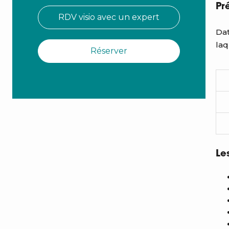
Pr
RDV visio avec un expert
Dat
laq
Réserver
Le