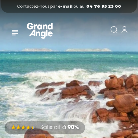
Contactez-nous par
e-mail
ou au:
04 76 95 23 00
Satisfait à
90%