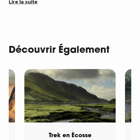
Lire la suite
Découvrir Également
s
Trek en Écosse
C