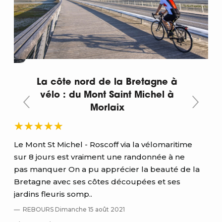
La côte nord de la Bretagne à
vélo : du Mont Saint Michel à
Morlaix
Sup
Le Mont St Michel - Roscoff via la vélomaritime
bre
sur 8 jours est vraiment une randonnée à ne
à vi
pas manquer On a pu apprécier la beauté de la
A
Bretagne avec ses côtes découpées et ses
Lir
jardins fleuris somp..
REBOURS Dimanche 15 août 2021