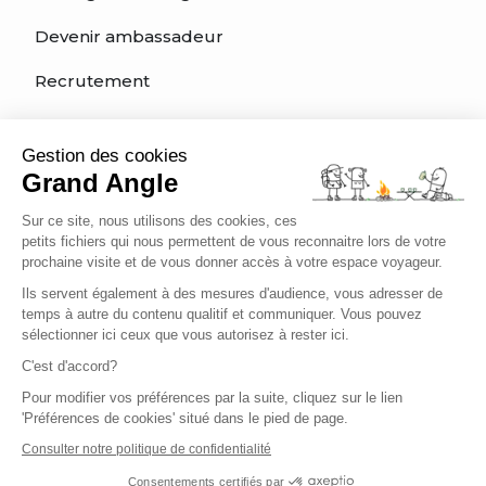
Devenir ambassadeur
Recrutement
Nous contacter
Gestion des cookies
Grand Angle
Sur ce site, nous utilisons des cookies, ces
Informations utiles
petits fichiers qui nous permettent de vous reconnaitre lors de votre
prochaine visite et de vous donner accès à votre espace voyageur.
Comment s'inscrire ?
Ils servent également à des mesures d'audience, vous adresser de
Types de voyage
temps à autre du contenu qualitif et communiquer. Vous pouvez
sélectionner ici ceux que vous autorisez à rester ici.
Quelle activité pour mon voyage ?
C'est d'accord?
Pour modifier vos préférences par la suite, cliquez sur le lien
Quel est mon niveau?
'Préférences de cookies' situé dans le pied de page.
Charte éthique du voyageur
Consulter notre politique de confidentialité
Consentements certifiés par