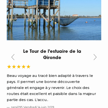
Le Tour de l'estuaire de la
Gironde
Beau voyage au tracé bien adapté à travers le
Trè
es
pays. Il permet une bonne découverte
pis
générale et engage à y revenir. Le choix des
des
routes était excellent et paisible dans la majeur
bie
partie des cas. L'accu..
bon
rené195 Vendredi 14 juin 2019
b