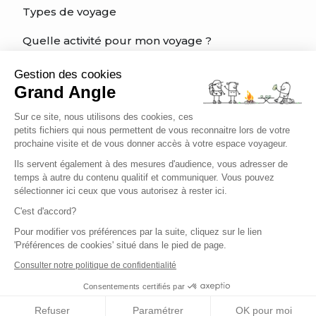
Types de voyage
Quelle activité pour mon voyage ?
Quel est mon niveau?
Gestion des cookies
Grand Angle
Charte éthique du voyageur
Sur ce site, nous utilisons des cookies, ces
Être bien assuré
petits fichiers qui nous permettent de vous reconnaitre lors de votre
prochaine visite et de vous donner accès à votre espace voyageur.
Ils servent également à des mesures d'audience, vous adresser de
temps à autre du contenu qualitif et communiquer. Vous pouvez
Français
sélectionner ici ceux que vous autorisez à rester ici.
C'est d'accord?
Pour modifier vos préférences par la suite, cliquez sur le lien
'Préférences de cookies' situé dans le pied de page.
Conditions de vente
Conditions générales d'utilisation
Consulter notre politique de confidentialité
Informations légales
Politique de confidentialité
Consentements certifiés par
Gestion des cookies
Refuser
Paramétrer
OK pour moi