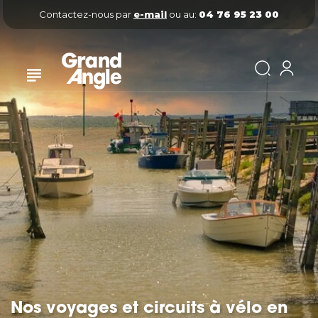
Contactez-nous par
e-mail
ou au:
04 76 95 23 00
Nos voyages et circuits à vélo en