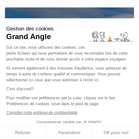
Gestion des cookies
Ce circuit ne correspond pas exactement à
Grand Angle
vos attentes ?
Sur ce site, nous utilisons des cookies, ces
petits fichiers qui nous permettent de vous reconnaitre lors de votre
Créer un voyage sur mesure
prochaine visite et de vous donner accès à votre espace voyageur.
Ils servent également à des mesures d'audience, vous adresser de
temps à autre du contenu qualitif et communiquer. Vous pouvez
Voir tous les circuits en Europe
sélectionner ici ceux que vous autorisez à rester ici.
C'est d'accord?
Pour modifier vos préférences par la suite, cliquez sur le lien
'Préférences de cookies' situé dans le pied de page.
Consulter notre politique de confidentialité
Consentements certifiés par
Nous vous conseillons
Refuser
Paramétrer
OK pour moi