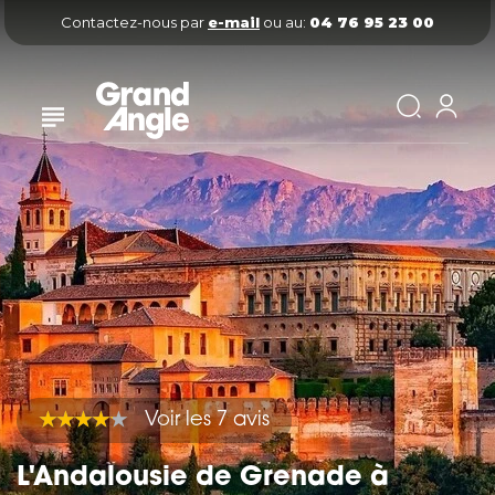
Contactez-nous par
e-mail
ou au:
04 76 95 23 00
Voir les 7 avis
L'Andalousie de Grenade à