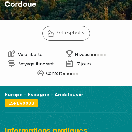
Cordoue
Voir les photos
Vélo liberté
Niveau
Voyage itinérant
7 jours
Confort
Europe - Espagne - Andalousie
ESPLV0003
Informations
pratiques