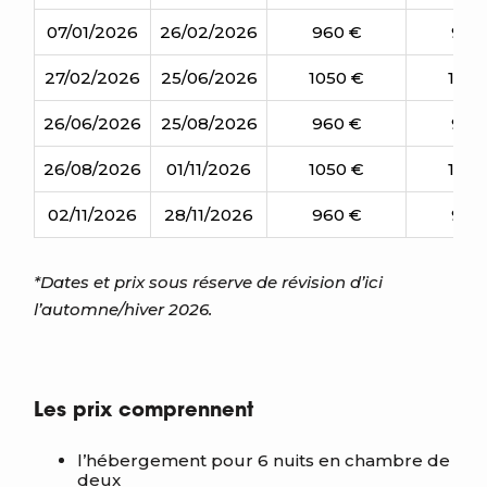
07/01/2026
26/02/2026
960 €
950
27/02/2026
25/06/2026
1050 €
1040
26/06/2026
25/08/2026
960 €
950
26/08/2026
01/11/2026
1050 €
1040
02/11/2026
28/11/2026
960 €
950
*Dates et prix sous réserve de révision d’ici
l’automne/hiver 2026.
Les prix comprennent
l’hébergement pour 6 nuits en chambre de
deux