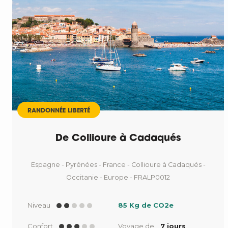
RANDONNÉE LIBERTÉ
De Collioure à Cadaqués
Espagne - Pyrénées - France - Collioure à Cadaqués -
Occitanie - Europe - FRALP0012
Niveau
85 Kg de CO2e
Confort
Voyage de
7 jours