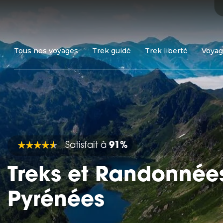
Tous nos voyages
Trek guidé
Trek liberté
Voyag
Satisfait à
91%
Treks et Randonnée
Pyrénées