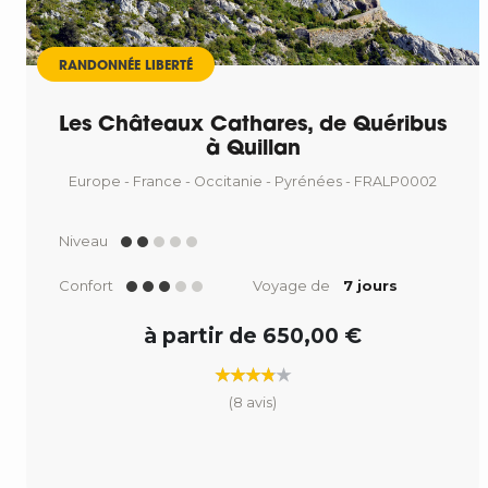
RANDONNÉE LIBERTÉ
Les Châteaux Cathares, de Quéribus
à Quillan
Europe - France - Occitanie - Pyrénées - FRALP0002
Niveau
Confort
Voyage de
7 jours
à partir de 650,00 €
(8 avis)