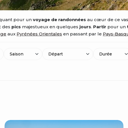
quant pour un
voyage de randonnées
au cœur de ce vast
et des
pics
majestueux en quelques
jours
.
Partir
pour un
ège
aux
Pyrénées Orientales
en passant par le
Pays-Basq
Saison
Durée
Départ