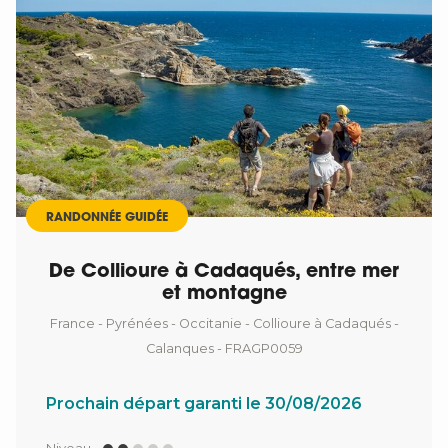
RANDONNÉE GUIDÉE
De Collioure à Cadaqués, entre mer
et montagne
France - Pyrénées - Occitanie - Collioure à Cadaqués -
Calanques - FRAGP0059
Prochain départ garanti le 30/08/2026
Niveau