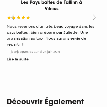
Les Pays baltes de Tallinn à
Vilnius
Nous revenons d'un très beau voyage dans les
Trè
pays baltes , bien préparé par Juliette , Une
org
organisation au top , Nous aurons envie de
est
.
repartir !!
Lu
jeanjacques184 Lundi 24 juin 2019
Lir
Lire la suite
Découvrir Également