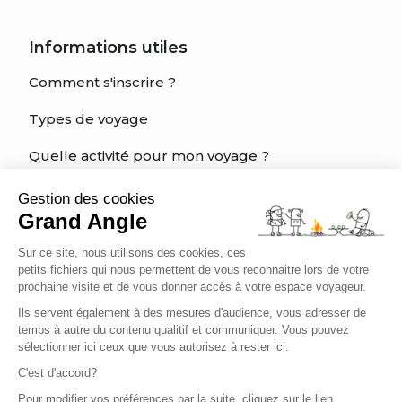
Informations utiles
Comment s'inscrire ?
Types de voyage
Quelle activité pour mon voyage ?
Quel est mon niveau?
Gestion des cookies
Grand Angle
Charte éthique du voyageur
Sur ce site, nous utilisons des cookies, ces
Être bien assuré
petits fichiers qui nous permettent de vous reconnaitre lors de votre
prochaine visite et de vous donner accès à votre espace voyageur.
Ils servent également à des mesures d'audience, vous adresser de
temps à autre du contenu qualitif et communiquer. Vous pouvez
Français
sélectionner ici ceux que vous autorisez à rester ici.
C'est d'accord?
Pour modifier vos préférences par la suite, cliquez sur le lien