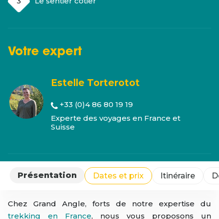
Le sentier côtier
Votre
expert
Estelle Torterotot
+33 (0)4 86 80 19 19
Experte des voyages en France et
Suisse
Présentation
Dates et prix
Itinéraire
D
Chez Grand Angle, forts de notre expertise du
trekking en France
, nous vous proposons un