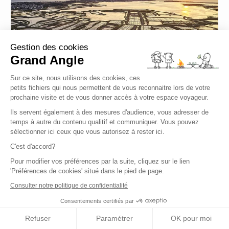
Gestion des cookies
Grand Angle
Sur ce site, nous utilisons des cookies, ces
RANDONNÉE LIBERTÉ
petits fichiers qui nous permettent de vous reconnaitre lors de votre
prochaine visite et de vous donner accès à votre espace voyageur.
La presqu'île de Guérande
Ils servent également à des mesures d'audience, vous adresser de
temps à autre du contenu qualitif et communiquer. Vous pouvez
Bretagne - Europe - France - FRALP0097
sélectionner ici ceux que vous autorisez à rester ici.
C'est d'accord?
Niveau
Pour modifier vos préférences par la suite, cliquez sur le lien
'Préférences de cookies' situé dans le pied de page.
Confort
Voyage de
7 jours
Consulter notre politique de confidentialité
à partir de 760,00 €
Consentements certifiés par
Refuser
Paramétrer
OK pour moi