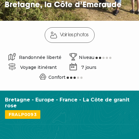
Bretagne, la Côte d’Emeraude
Voir les photos
Randonnée liberté
Niveau
Voyage itinérant
7 jours
Confort
Bretagne - Europe - France - La Côte de granit
rose
FRALP0093